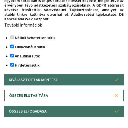
Egyetem korábban is teljes körültekintéssel kezelte, megfelelve az
NY
érvényben lévő adatkezelési szabályozásoknak. A GDPR előírásait
követve frissítettük Adatvédelmi Tájékoztatónkat, amelyet az
alábbi linkre kattintva olvashat el:
Adatkezelési tájékoztató.
DE
Nyilatkozat magas szintű vezetői gyakorlatról
Kancellária WAV Központ
További információk
Nélkülözhetetlen sütik
Funkcionális sütik
Analitikai sütik
Hirdetési sütik
KIVÁLASZTOTTAK MENTÉSE
WITHDRAW CONSENT
Adatvédelem
Adatvédelem
ÖSSZES ELUTASÍTÁSA
Technikai információk
ÖSSZES ELFOGADÁSA
Szerzői jog © 2026 Unideb