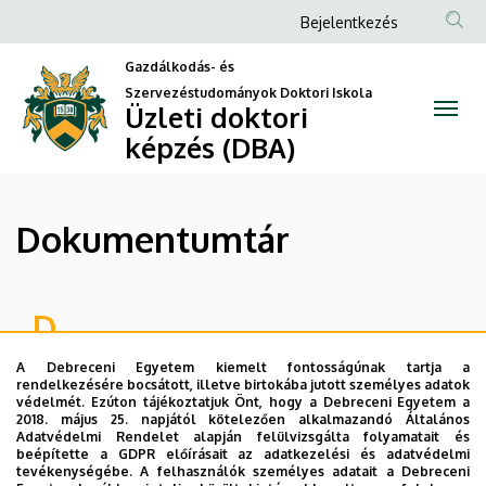
Dokumentumtár
Ugrás
Anonim
Bejelentkezés
a
Felhasználói
|
tartalomra
Gazdálkodás- és
fiók
Szervezéstudományok Doktori Iskola
Üzleti
Üzleti doktori
menüje
képzés (DBA)
doktori
képzés
Dokumentumtár
(DBA)
D
Doktori Szabályzat
A Debreceni Egyetem kiemelt fontosságúnak tartja a
rendelkezésére bocsátott, illetve birtokába jutott személyes adatok
védelmét. Ezúton tájékoztatjuk Önt, hogy a Debreceni Egyetem a
M
2018. május 25. napjától kötelezően alkalmazandó Általános
Adatvédelmi Rendelet alapján felülvizsgálta folyamatait és
beépítette a GDPR előírásait az adatkezelési és adatvédelmi
Minőségbiztosítási terv
tevékenységébe. A felhasználók személyes adatait a Debreceni